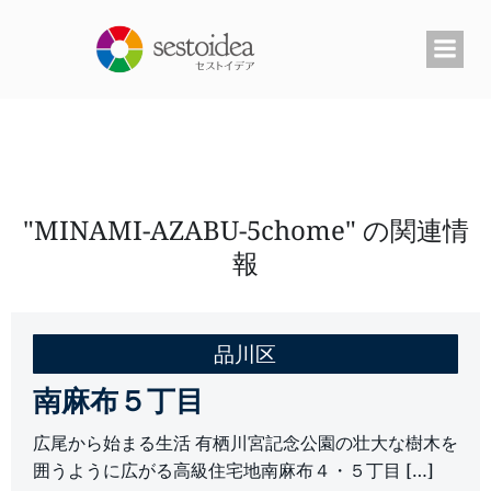
コ
ン
テ
ン
ツ
へ
ス
キ
ッ
"MINAMI-AZABU-5chome" の関連情
プ
報
品川区
南麻布５丁目
広尾から始まる生活 有栖川宮記念公園の壮大な樹木を
囲うように広がる高級住宅地南麻布４・５丁目 […]